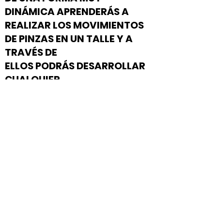
DINÁMICA APRENDERÁS A
REALIZAR LOS MOVIMIENTOS
DE PINZAS EN UN TALLE Y A
TRAVÉS DE
ELLOS PODRÁS DESARROLLAR
CUALQUIER
TRANSFORMACIÓN DE UN
PATRÓN, ASÍ MISMO SE
EXPLICA PASO A PASO LA
TRANSFERENCIA DE UN
MODELADO 3D A UN MOLDE 2D
Y SU EXPLICACIÓN CORRECTA
PARA DEJARLO LISTO PARA EL
CORTE. TE ENSEÑAREMOS A
REALIZAR FALDAS BÁSICAS Y
EN ADICIÓN A LOS TALLES