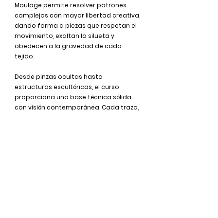
Moulage permite resolver patrones
complejos con mayor libertad creativa,
dando forma a piezas que respetan el
movimiento, exaltan la silueta y
obedecen a la gravedad de cada
tejido.
Desde pinzas ocultas hasta
estructuras escultóricas, el curso
proporciona una base técnica sólida
con visión contemporánea. Cada trazo,
cada pliegue, cada corte tiene
intención.
RESERVACIÓN
INFORMACIÓN