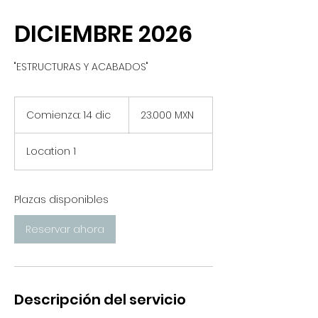
DICIEMBRE 2026
"ESTRUCTURAS Y ACABADOS"
23.000
pesos
Comienza: 14 dic
C
23.000 MXN
mexicanos
o
m
Location 1
i
e
n
z
Plazas disponibles
a
:
Reservar ahora
1
4
d
i
c
Descripción del servicio