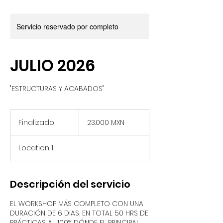
Servicio reservado por completo
JULIO 2026
"ESTRUCTURAS Y ACABADOS"
23.000
pesos
Finalizado
F
23.000 MXN
mexicanos
i
n
Location 1
a
l
i
z
Descripción del servicio
a
d
EL WORKSHOP MÁS COMPLETO CON UNA
o
DURACIÓN DE 6 DIAS, EN TOTAL 50 HRS DE
PRÁCTICAS AL 100% DÓNDE EL PRINCIPAL