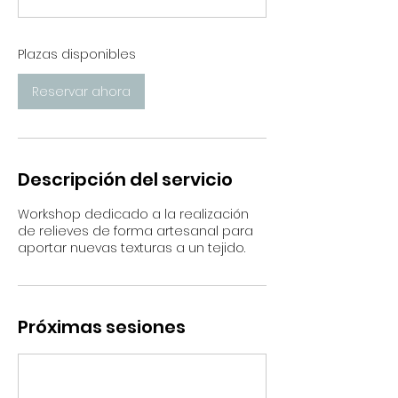
e
n
z
Plazas disponibles
a
:
Reservar ahora
2
0
o
c
t
Descripción del servicio
Workshop dedicado a la realización
de relieves de forma artesanal para
aportar nuevas texturas a un tejido.
Próximas sesiones