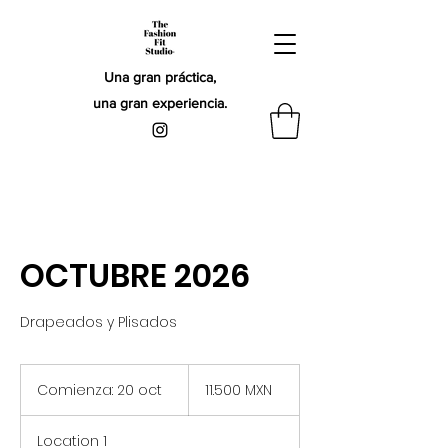
Una gran práctica,
una gran experiencia.
OCTUBRE 2026
Drapeados y Plisados
11.500
pesos
Comienza: 20 oct
C
11.500 MXN
mexicanos
o
m
Location 1
i